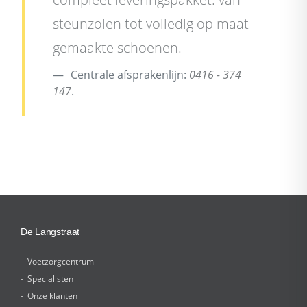
steunzolen tot volledig op maat
gemaakte schoenen.
Centrale afsprakenlijn:
0416 - 374
147
.
De Langstraat
Voetzorgcentrum
Specialisten
Onze klanten